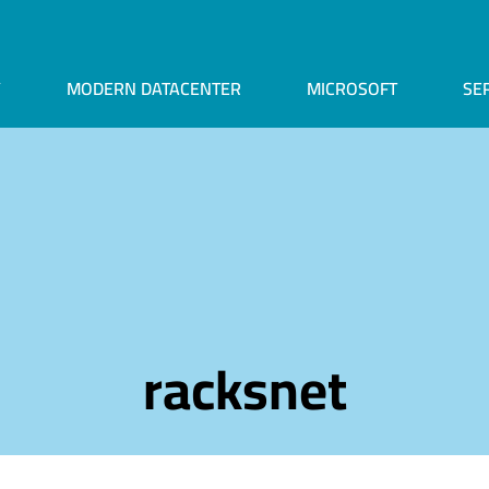
Y
MODERN DATACENTER
MICROSOFT
SE
racksnet